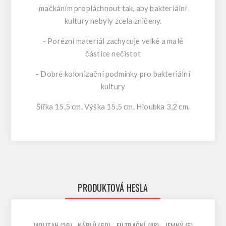
mačkáním propláchnout tak, aby bakteriální
kultury nebyly zcela zničeny.
- Porézní materiál zachycuje velké a malé
částice nečistot
- Dobré kolonizační podmínky pro bakteriální
kultury
Šířka 15,5 cm. Výška 15,5 cm. Hloubka 3,2 cm.
PRODUKTOVÁ HESLA
MOLITAN
(29)
,
NÁPLŇ
(60)
,
FILTRAČNÍ
(48)
,
JEMNÝ
(5)