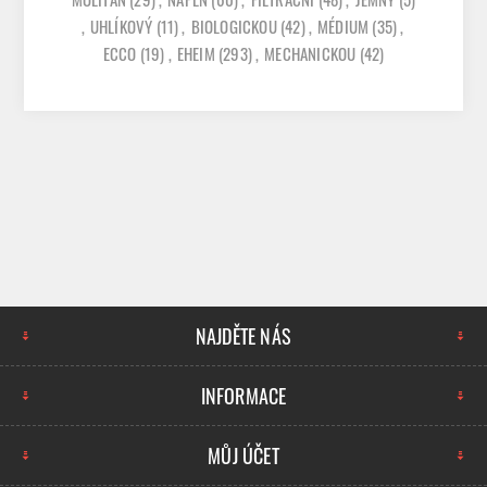
,
UHLÍKOVÝ
(11)
,
BIOLOGICKOU
(42)
,
MÉDIUM
(35)
,
ECCO
(19)
,
EHEIM
(293)
,
MECHANICKOU
(42)
NAJDĚTE NÁS
INFORMACE
MŮJ ÚČET