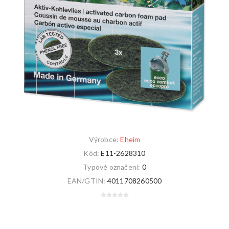
Výrobce:
Eheim
Kód:
E11-2628310
Typové označení:
0
EAN/GTIN:
4011708260500