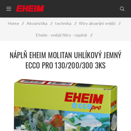
Home
/
Akvaristika
/
technika
/
filtry akvarijní vnější
/
Eheim - vnější filtry - náplně
/
Náplň EHEIM molitan uhlíkový jemný Ecco Pro 130/200/300
NÁPLŇ EHEIM MOLITAN UHLÍKOVÝ JEMNÝ
3ks
ECCO PRO 130/200/300 3KS