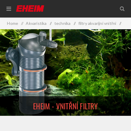
Home
/
Akvaristika
/
technika
/
filtry akvarijní vnitřní
/
Eheim - vnitřní filtry
EHEIM - VNITŘNÍ FILTRY