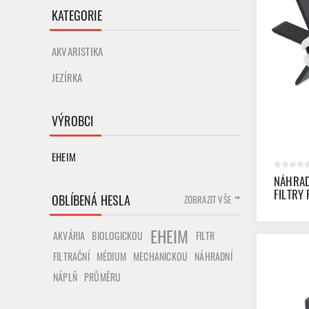
KATEGORIE
AKVARISTIKA
JEZÍRKA
VÝROBCI
EHEIM
NÁHRAD
FILTRY
OBLÍBENÁ HESLA
ZOBRAZIT VŠE
EHEIM
AKVÁRIA
BIOLOGICKOU
FILTR
FILTRAČNÍ
MECHANICKOU
NÁHRADNÍ
MÉDIUM
NÁPLŇ
PRŮMĚRU